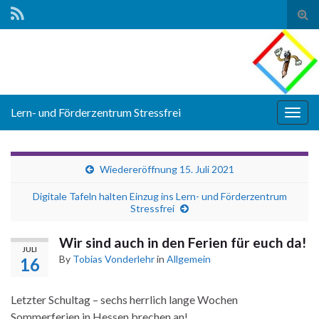
Tog
sear
for
Lern- und Förderzentrum Stressfrei
Togg
navig
Wiedereröffnung 15. Juli 2021
Digitale Tafeln halten Einzug ins Lern- und Förderzentrum
Stressfrei
Wir sind auch in den Ferien für euch da!
JULI
By
Tobias Vonderlehr
in
Allgemein
16
Letzter Schultag – sechs herrlich lange Wochen
Sommerferien in Hessen brechen an!