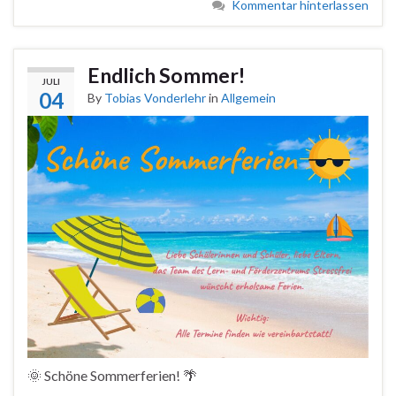
Kommentar hinterlassen
Endlich Sommer!
JULI
04
By
Tobias Vonderlehr
in
Allgemein
🌞 Schöne Sommerferien! 🌴