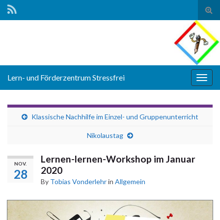
Tog
sear
for
Lern- und Förderzentrum Stressfrei
Togg
navig
Klassische Nachhilfe im Einzel- und Gruppenunterricht
Nikolaustag
Lernen-lernen-Workshop im Januar
NOV.
2020
28
By
Tobias Vonderlehr
in
Allgemein